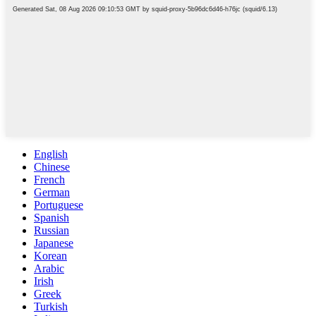
English
Chinese
French
German
Portuguese
Spanish
Russian
Japanese
Korean
Arabic
Irish
Greek
Turkish