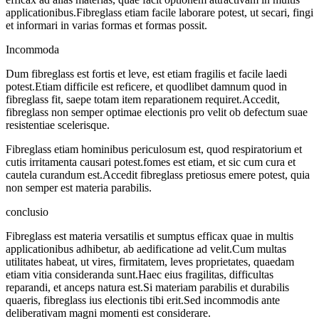
applicationibus.Fibreglass etiam facile laborare potest, ut secari, fingi
et informari in varias formas et formas possit.
Incommoda
Dum fibreglass est fortis et leve, est etiam fragilis et facile laedi
potest.Etiam difficile est reficere, et quodlibet damnum quod in
fibreglass fit, saepe totam item reparationem requiret.Accedit,
fibreglass non semper optimae electionis pro velit ob defectum suae
resistentiae scelerisque.
Fibreglass etiam hominibus periculosum est, quod respiratorium et
cutis irritamenta causari potest.fomes est etiam, et sic cum cura et
cautela curandum est.Accedit fibreglass pretiosus emere potest, quia
non semper est materia parabilis.
conclusio
Fibreglass est materia versatilis et sumptus efficax quae in multis
applicationibus adhibetur, ab aedificatione ad velit.Cum multas
utilitates habeat, ut vires, firmitatem, leves proprietates, quaedam
etiam vitia consideranda sunt.Haec eius fragilitas, difficultas
reparandi, et anceps natura est.Si materiam parabilis et durabilis
quaeris, fibreglass ius electionis tibi erit.Sed incommodis ante
deliberativam magni momenti est considerare.