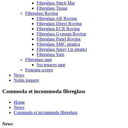
Fibreglass Stitch Mat
Fibreglass Tissue
Fibreglass Roving
Fibreglass AR Roving
Fibreglass Direct Roving
Fibreglass ECR Roving
Fibreglass Gypsum Roving
Fibreglass Panel Roving
Fibreglass SMC piratica
Fibreglass Spray Up piratici
Fibreglass Yarn
Fibreglass tape
Sui tenaces tape
Fenestra screen
News
Nobis loquere
Commoda et incommoda fibreglass
Home
News
Commoda et incommoda fibreglass
News