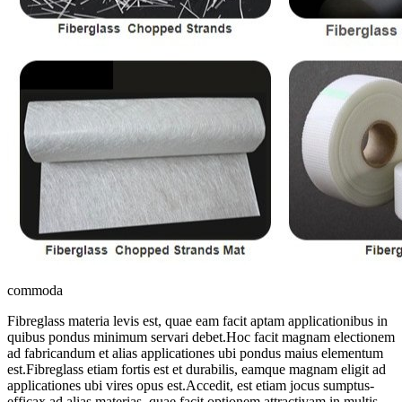
commoda
Fibreglass materia levis est, quae eam facit aptam applicationibus in
quibus pondus minimum servari debet.Hoc facit magnam electionem
ad fabricandum et alias applicationes ubi pondus maius elementum
est.Fibreglass etiam fortis est et durabilis, eamque magnam eligit ad
applicationes ubi vires opus est.Accedit, est etiam jocus sumptus-
efficax ad alias materias, quae facit optionem attractivam in multis